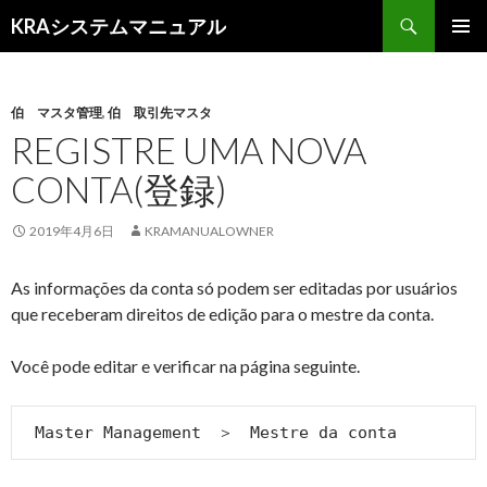
検
KRAシステムマニュアル
索
コ
メインメ
ン
ニュー
テ
ン
伯 マスタ管理
,
伯 取引先マスタ
ツ
REGISTRE UMA NOVA
へ
CONTA(登録)
移
動
2019年4月6日
KRAMANUALOWNER
As informações da conta só podem ser editadas por usuários
que receberam direitos de edição para o mestre da conta.
Você pode editar e verificar na página seguinte.
 Master Management　＞　Mestre da conta